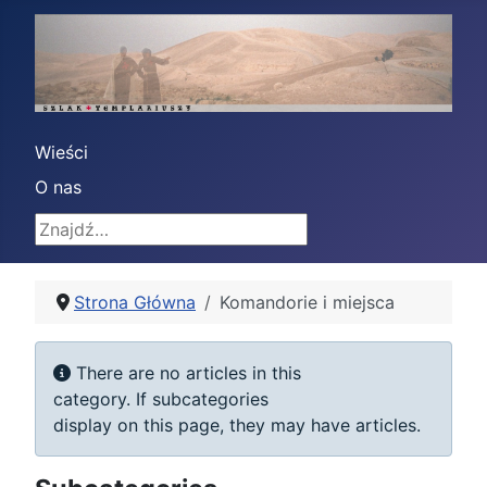
Wieści
O nas
Znajdź
Strona Główna
Komandorie i miejsca
Display #
Info
There are no articles in this
category. If subcategories
display on this page, they may have articles.