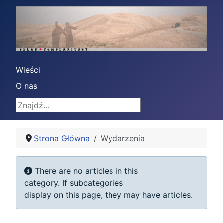
Wieści
O nas
Znajdź
Strona Główna
Wydarzenia
Display #
Info
There are no articles in this
category. If subcategories
display on this page, they may have articles.