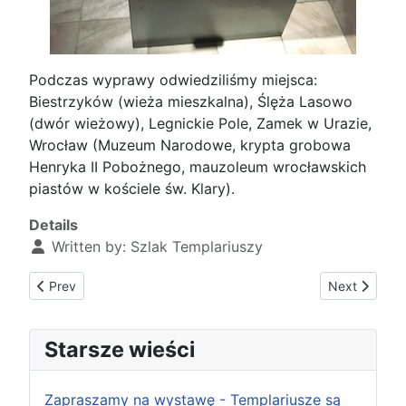
Podczas wyprawy odwiedziliśmy miejsca:
Biestrzyków (wieża mieszkalna), Ślęża Lasowo
(dwór wieżowy), Legnickie Pole, Zamek w Urazie,
Wrocław (Muzeum Narodowe, krypta grobowa
Henryka II Pobożnego, mauzoleum wrocławskich
piastów w kościele św. Klary).
Details
Written by:
Szlak Templariuszy
Previous article: Udział przedstawicieli Szlaku w III Pikniku 
Next article
Prev
Next
Starsze wieści
Zapraszamy na wystawę - Templariusze są